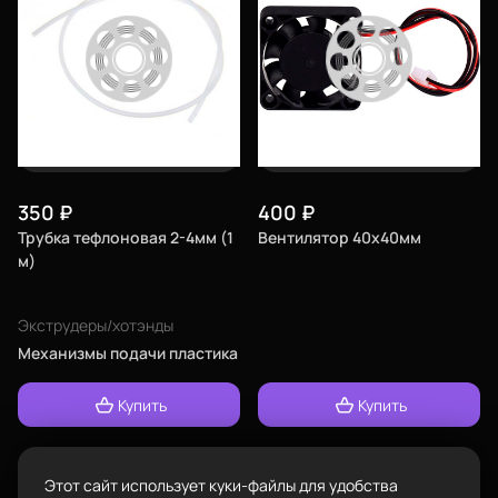
Город
Екатеринбург
изменить
Телефон
8-800-234-47-78
позвонить
350
₽
400
₽
Трубка тефлоновая 2-4мм (1
Вентилятор 40х40мм
Адрес
м)
проложить
Каталог
ул.Проезжая дом 9а
маршрут
Экструдеры/хотэнды
Режим работы
Механизмы подачи пластика
Пн-Вс с 10:00 до 18:00
Купить
Купить
Задать вопрос
Пластик BestFilament
info@bestfilament.ru
написать
Сопутствующие товары
Этот сайт использует куки-файлы для удобства
Подарочные сертификаты