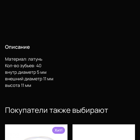
Еще
Войти
Описание
Материал: латунь
О нас
Кол-во зубьев: 40
внутр.диаметр 5 мм
Филиалы
внешний диаметр 11 мм
высота 11 мм
Сертификаты
Система скидок
Покупатели также выбирают
Оплата и доставка
Для крупных 3D-печатников
Хит!
Мы в социальных сетях