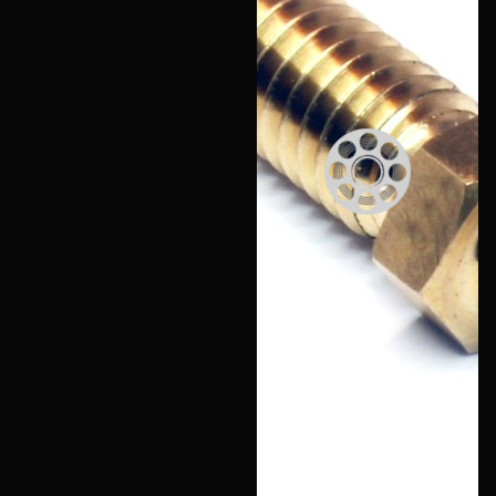
Еще
Войти
О нас
Филиалы
Сертификаты
Система скидок
Оплата и доставка
Для крупных 3D-печатников