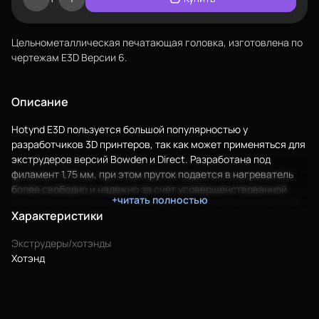
Цельнометаллическая печатающая головка, изготовлена по
чертежам E3D Версии 6.
Описание
Hotуnd E3D пользуется большой популярностью у
разработчиков 3D принтеров, так как может применяться для
экструдеров версий Bowden и Direct. Разработана под
филамент 1,75 мм, при этом пруток подается в нагреватель
более свободно и надежно за счет усовершенствованной
+читать полностью
конструкции: трубка филамента располагается в радиаторе.
Характеристики
Среди особенностей хотенда – уменьшенный размер
радиатора и небольшая высота головки, как следствие –
Экструдеры/хотэнды
сниженный вес. Термобарьер печатающей головки рассчитан
Хотэнд
под трубку диаметром 4 мм. Качественная и надежная
головка Хотенд E3D V6 3d принтера состоит из
дюралюминиевого блока нагревателя, теплового барьера из
нержавеющей стали, латунной форсунки и дюралюминиевого