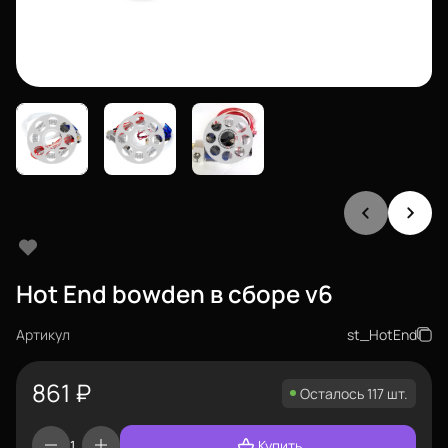
Hot End bowden в сборе v6
Артикул
st_HotEnd
861
₽
Осталось 117 шт.
Купить