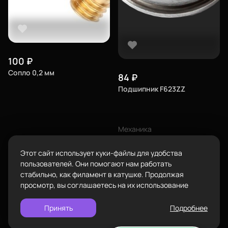
Телефон
8-800-234-47-78
позвонить
Адрес
проложить
100
₽
Каталог
ул.Проезжая дом 9а
маршрут
Сопло 0,2 мм
84
₽
Режим работы
Подшипник F623ZZ
Пн-Вс с 10:00 до 18:00
Задать вопрос
Пластик BestFilament
Механика
info@bestfilament.ru
написать
Сопутствующие товары
Подшипники
Этот сайт использует куки-файлы для удобства
Подарочные сертификаты
Политика конфиденциальности
пользователей. Они помогают нам работать
стабильно, как филамент в катушке. Продолжая
просмотр, вы соглашаетесь на их использование
Принять
Подробнее