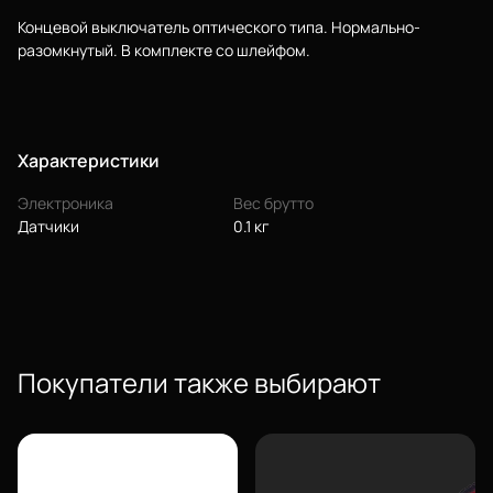
Концевой выключатель оптического типа. Нормально-
разомкнутый. В комплекте со шлейфом.
Характеристики
Электроника
Вес брутто
Датчики
0.1 кг
Еще
Войти
Покупатели также выбирают
О нас
Филиалы
Сертификаты