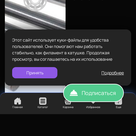
Пн-Вс с 10:00 до 18:00
Задать вопрос
Пластик BestFilament
info@bestfilament.ru
написать
Сопутствующие товары
Этот сайт использует куки-файлы для удобства
Подарочные сертификаты
Политика конфиденциальности
пользователей. Они помогают нам работать
стабильно, как филамент в катушке. Продолжая
просмотр, вы соглашаетесь на их использование
Принять
Подробнее
Подписаться
Главная
Каталог
Корзина
Избранное
Еще