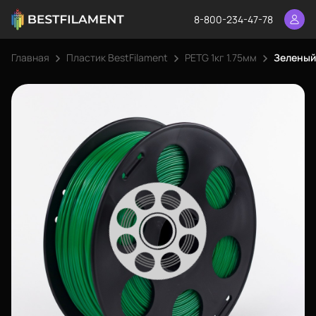
8-800-234-47-78
Главная
Пластик BestFilament
PETG 1кг 1.75мм
Зеленый 