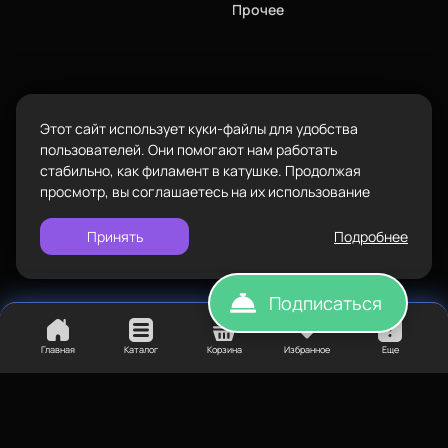
2. Для улучшения сцепления пластика с покрытием
Прочее
Пн-Вс с 10:00 до 18:00
платформы рекомендуем использовать
пленку
,
клей
,
лак
.
3. Если пластик влажный, то рекомендуем использовать
Задать вопрос
Пластик BestFilament
сушилку
.
info@bestfilament.ru
написать
Сопутствующие товары
Сопутствующие материалы для 3D-печати:
пленка
,
клей
,
лак
,
Этот сайт использует куки-файлы для удобства
сушилка
.
Подарочные сертификаты
Политика конфиденциальности
пользователей. Они помогают нам работать
стабильно, как филамент в катушке. Продолжая
просмотр, вы соглашаетесь на их использование
Принять
Подробнее
Подписаться
Главная
Каталог
Корзина
Избранное
Еще