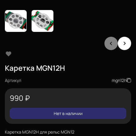
Каретка MGN12H
Артикул
mgn12h
990
₽
Нет в наличии
Каретка MGN12H для рельс MGN12