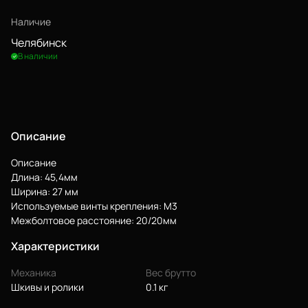
Наличие
Челябинск
В наличии
Описание
Описание
Длина: 45,4мм
Еще
Ширина: 27 мм
Используемые винты крепления: М3
Межболтовое расстояние: 20/20мм
Войти
Характеристики
О нас
Механика
Вес брутто
Шкивы и ролики
0.1 кг
Филиалы