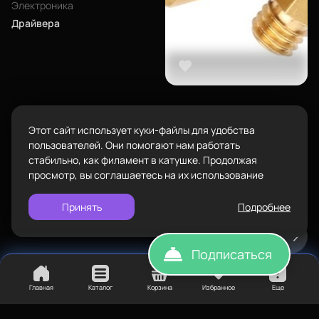
Каталог
ул.Проезжая дом 9а
Электроника
маршрут
Драйвера
Режим работы
Пн-Вс с 10:00 до 18:00
Задать вопрос
Пластик BestFilament
info@bestfilament.ru
написать
150
₽
Сопутствующие товары
Сопло 0,6 мм
Этот сайт использует куки-файлы для удобства
Подарочные сертификаты
Политика конфиденциальности
пользователей. Они помогают нам работать
стабильно, как филамент в катушке. Продолжая
просмотр, вы соглашаетесь на их использование
Купить
Нет в наличии
Принять
Подробнее
Подписаться
Главная
Каталог
Корзина
Избранное
Еще