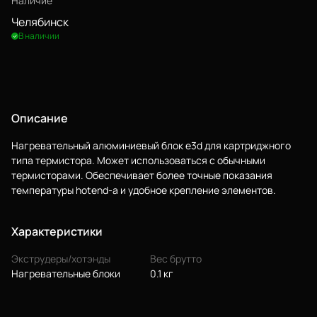
Наличие
Челябинск
В наличии
Описание
Нагревательный алюминиевый блок e3d для картриджного
Еще
типа термистора. Может использоваться с обычными
термисторами. Обеспечивает более точные показания
температуры hotend-а и удобное крепление элементов.
Войти
Характеристики
О нас
Экструдеры/хотэнды
Вес брутто
Филиалы
Нагревательные блоки
0.1 кг
Сертификаты