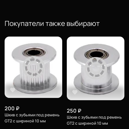
Система скидок
Оплата и доставка
Покупатели также выбирают
Для крупных 3D-печатников
Мы в социальных сетях
Город
Екатеринбург
изменить
Телефон
8-800-234-47-78
позвонить
Адрес
200
₽
250
₽
проложить
Каталог
Шкив с зубьями под ремень
ул.Проезжая дом 9а
Шкив с зубьями под ремень
маршрут
GT2 c шириной 10 мм
GT2 c шириной 10 мм
Режим работы