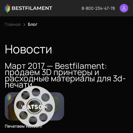
8-800-234-47-78
Главная
Блог
Еще
Войти
Новости
Март 2017 — Bestfilament:
О нас
продаем 3D принтеры и
Филиалы
расходные материалы для 3d-
печати
Сертификаты
Система скидок
Оплата и доставка
Для крупных 3D-печатников
Печатаем Watson!