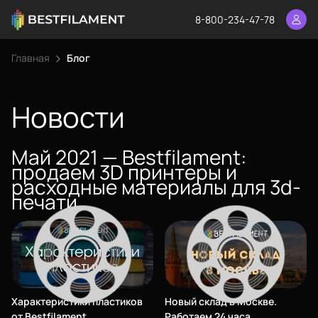
8-800-234-47-78
Главная
Блог
Еще
Войти
Новости
Май 2021 — Bestfilament:
О нас
продаем 3D принтеры и
Филиалы
расходные материалы для 3d-
печати
Сертификаты
Система скидок
Оплата и доставка
Для крупных 3D-печатников
Характеристики пластиков
Новый склад в Москве.
от Bestfilament
Работаем 24 часа