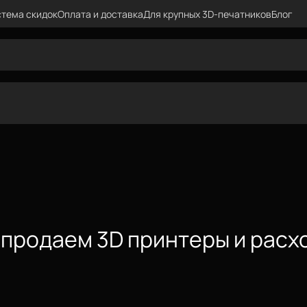
тема скидок
Оплата и доставка
Для крупных 3D-печатников
Блог
: продаем 3D принтеры и расх