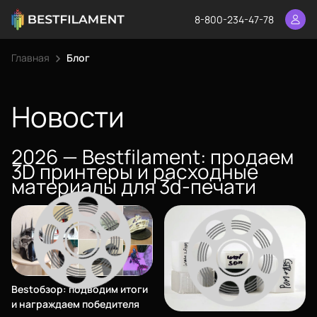
8-800-234-47-78
Главная
Блог
Еще
Войти
Новости
2026 — Bestfilament: продаем
О нас
3D принтеры и расходные
Филиалы
материалы для 3d-печати
Сертификаты
Система скидок
Оплата и доставка
Для крупных 3D-печатников
Bestобзор: подводим итоги
и награждаем победителя